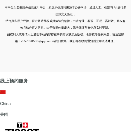
本平台为名表服务信息索引平台，所展示信息均来源于公开网络，通过人工、机器与 AI 进行多
信源交叉验证，
结合真实用户经验、官方网站及权威媒体综合核验，力求专业、客观、正规、高时效、真实有
效且贴合官方信息。由于数据体量庞大，无法保证所有信息实时更新。
如权利人或知情人士发现本站内容存在事实错误或涉及版权、名誉权等侵权问题，请通过邮
箱：2557628530@qq.com 与我们联系，我们将在收到通知后立即依法处理。
线上预约服务
China
关闭