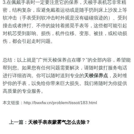
3.在佩戴手表时一定要注意它的保养，天梭手表机芯非常精
密，结构复杂，应避免戴着运动或是随手扔到床上沙发上等
软冲击（手表受到软冲击时外观是没有磕碰痕迹的）、受到
撞击或者摔打、不停的旋转着摇晃手表等，这些都可能引起
对机芯受到影响、损伤，机件位移、变形、被挂，或松动损
伤，都会引起走时问题。
总结：以上就是"广州天梭保养点在哪？"的全部内容，希望能
帮到您。如果您有任何问题需要解决，请随时拨打服务电话
进行详细咨询。你可以随时送到专业的
天梭保养点
，及时维
护你的手表，以免给你带来巨大损失。我们将随时为你提供
高质量的专业服务。
本文链接：http://bwxfw.cn/problem/tissot/183.html
上一篇：
天梭手表表蒙雾气怎么去除？