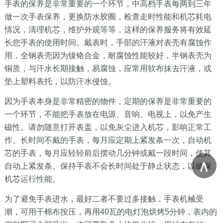
手表的保养是非常重要的一个环节，中高档手表每两到三年
做一次手表保养，更换防水胶圈，检查走时性能和机芯耗电
情况，清理机芯，维护外观等等，这样的保养服务将有效延
长您手表的使用时间。戴表时，手部的汗液对表壳有腐蚀作
用，全钢表壳因为镍铬合金，耐腐蚀性能较好，半钢表壳为
铜质，与汗水长期接触，易腐蚀，应常用软布抹去汗液，或
垫上塑料表托，以防汗水侵蚀。
因为手表本身是非常精密的物件，定期的保养是非常重要的
一个环节，不能把手表放在电源、音响、电视上，以免产生
磁性。请勿随意打开表盖，以免灰尘进入机芯，影响正常工
作。长时间不戴的手表，每月应定期上紧发条一次，自动机
芯的手表，每月应轻轻前后摆动几分钟或戴一段时间，使其
∧
自动上紧发条。保持手表不会长时间处于静止状态，以确保
机芯运行性能。
为了避免手表进水，最好二者不要过多接触，手表机械受
潮，可用干棉布按压，再用40瓦的电灯泡烘烤5分钟，表内的