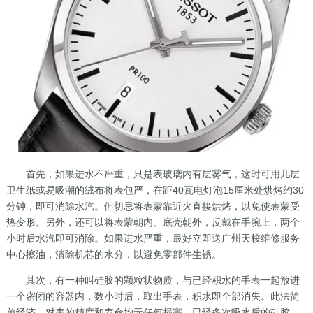
首先，如果进水不严重，只是表玻璃内有层雾气，这时可用几层
卫生纸或易吸潮的绒布将表包严，在距40瓦电灯泡15厘米处烘烤约30
分钟，即可消除水汽。但切忌将表蒙靠近火直接烘烤，以免使表蒙受
热变形。另外，还可以将表蒙朝内、底壳朝外，反戴在手腕上，两个
小时后水汽即可消除。如果进水严重，最好立即送广州天梭维修服务
中心擦油，清除机芯的水分，以避免零部件生锈。
其次，有一种叫硅胶的颗粒状物质，与已经积水的手表一起放进
一个密闭的容器内，数小时后，取出手表，积水即全部消失。此法简
单经济，对表的精度和寿命均无任何损害。已经多次吸水后的硅胶，