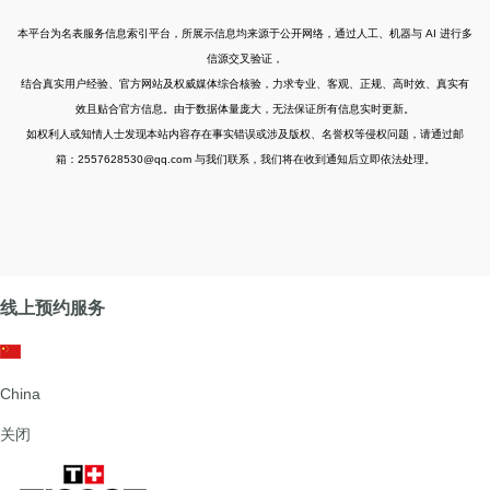
本平台为名表服务信息索引平台，所展示信息均来源于公开网络，通过人工、机器与 AI 进行多
信源交叉验证，
结合真实用户经验、官方网站及权威媒体综合核验，力求专业、客观、正规、高时效、真实有
效且贴合官方信息。由于数据体量庞大，无法保证所有信息实时更新。
如权利人或知情人士发现本站内容存在事实错误或涉及版权、名誉权等侵权问题，请通过邮
箱：2557628530@qq.com 与我们联系，我们将在收到通知后立即依法处理。
线上预约服务
China
关闭