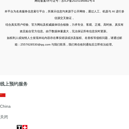
网站备案/许可证号：苏ICP备2025196982号-4
本平台为名表服务信息索引平台，所展示信息均来源于公开网络，通过人工、机器与 AI 进行多
信源交叉验证，
结合真实用户经验、官方网站及权威媒体综合核验，力求专业、客观、正规、高时效、真实有
效且贴合官方信息。由于数据体量庞大，无法保证所有信息实时更新。
如权利人或知情人士发现本站内容存在事实错误或涉及版权、名誉权等侵权问题，请通过邮
箱：2557628530@qq.com 与我们联系，我们将在收到通知后立即依法处理。
线上预约服务
China
关闭