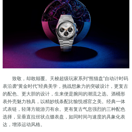
致敬，却敢颠覆。天梭超级玩家系列“熊猫盘”自动计时码
表沿袭“黄金时代”经典美学，挑战想象力的突破设计，更复古
的配色、更大胆的设计，生来便是腕间的潮流之选。酒桶形
表外壳魅力独具，以精妙线条配比愉悦感官之美。经典一体
式表链，轻薄方能游刃有余。更有复古气息强烈的三种配色
选择，呈垂直拉丝状点缀表盘，如同时间与速度的具象化表
达，增添运动风格。